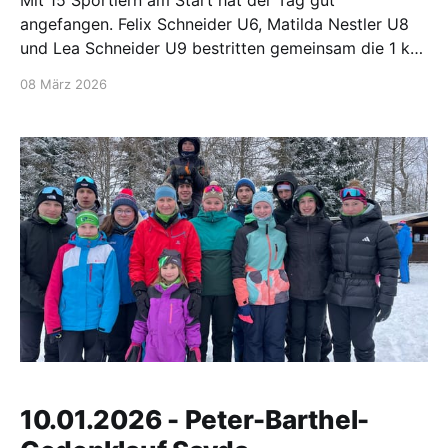
Mit 15 Sportlern am Start hat der Tag gut
angefangen. Felix Schneider U6, Matilda Nestler U8
und Lea Schneider U9 bestritten gemeinsam die 1 km
und haben sich gut durchgekämpft. Auf der 2-km-
08 März 2026
Runde hat sich Samu Richter U11 auf Platz 3
gekämpft, Pia Morgenstern U11 konnte sich einen
10.01.2026 - Peter-Barthel-