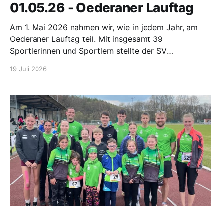
01.05.26 - Oederaner Lauftag
Am 1. Mai 2026 nahmen wir, wie in jedem Jahr, am
Oederaner Lauftag teil. Mit insgesamt 39
Sportlerinnen und Sportlern stellte der SV
Großwaltersdorf erneut eine starke Mannschaft. Bei
19 Juli 2026
strahlendem Sonnenschein, blauem Himmel und
bereits sommerlich warmen Temperaturen konnten
unsere Athletinnen und Athleten zahlreiche gute
Ergebnisse erzielen. Den Auftakt machte