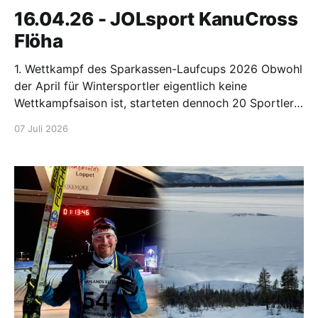
16.04.26 - JOLsport KanuCross
Flöha
1. Wettkampf des Sparkassen-Laufcups 2026 Obwohl
der April für Wintersportler eigentlich keine
Wettkampfsaison ist, starteten dennoch 20 Sportler
am 16. April 2026 beim Auftaktrennen des
07 Juli 2026
Sparkassen-Laufcups 2026 in Flöha. Unsere jüngsten
konnten über 800 m gut mithalten. Edda Matthes und
Sanny Pohler liefen jeweilsauf den 2. Platz. Matilda