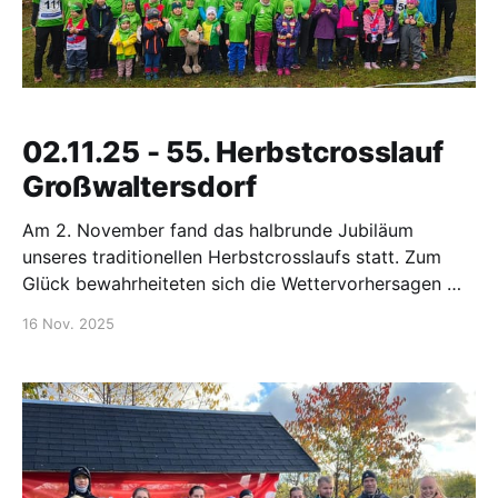
02.11.25 - 55. Herbstcrosslauf
Großwaltersdorf
Am 2. November fand das halbrunde Jubiläum
unseres traditionellen Herbstcrosslaufs statt. Zum
Glück bewahrheiteten sich die Wettervorhersagen mit
Dauerregen nicht und nur ein kurzer Regenschauer
16 Nov. 2025
sorgte für eine Erfrischung von oben. Die
angebotenen Streckenlängen reichten von 400 m bis
hin zu 11 km und umfassten zum zweiten Mal die
Sächsischen