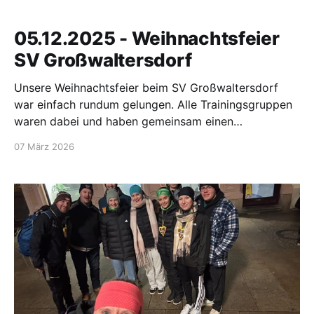
05.12.2025 - Weihnachtsfeier
SV Großwaltersdorf
Unsere Weihnachtsfeier beim SV Großwaltersdorf
war einfach rundum gelungen. Alle Trainingsgruppen
waren dabei und haben gemeinsam einen
ausgelassenen, herzlichen und richtig lustigen Abend
07 März 2026
verbracht. Dank der großartigen Unterstützung der
Eltern gab es ein tolles Buffet mit Wiener, Toast,
Salaten, Obst und Gemüse. Beim Schrottwichteln
wurde viel gelacht – und das Highlight