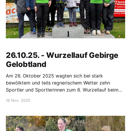
26.10.25. - Wurzellauf Gebirge
Gelobtland
Am 26. Oktober 2025 wagten sich bei stark
bewölktem und teils regnerischem Wetter zehn
Sportler und Sportlerinnen zum 8. Wurzellauf beim
ATSV Gebirge/Gelobtland e. V. an den Start. Unser
16 Nov. 2025
jüngster Sportler war Henry Morgenstern. Er belegte
den 4. Platz in der Altersklasse U8m über 500 m.
Über die 1,