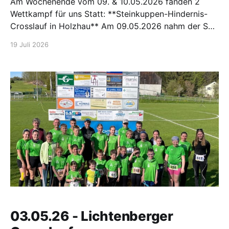
Am Wochenende vom 09. & 10.05.2026 fanden 2
Wettkampf für uns Statt: **Steinkuppen-Hindernis-
Crosslauf in Holzhau** Am 09.05.2026 nahm der SV
Großwaltersdorf mit drei Nachwuchssportlerinnen
19 Juli 2026
am Steinkuppen-Hindernis-Crosslauf in Holzhau teil.
In der Altersklasse Bambinis erreichte Fritzi Nestler
einen guten 8. Platz. Annelies Buschmann
03.05.26 - Lichtenberger