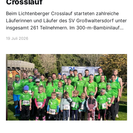
Crosslauf
Beim Lichtenberger Crosslauf starteten zahlreiche
Läuferinnen und Läufer des SV Großwaltersdorf unter
insgesamt 261 Teilnehmern. Im 300-m-Bambinilauf
wurden Edda Matthes in der W5 Dritte und Leon
19 Juli 2026
Schneider in der M5 Vierter. Beim 600-m-Kinderlauf
lief Felix Schneider in der M7 auf Platz 3 und Annelies
Buschmann in